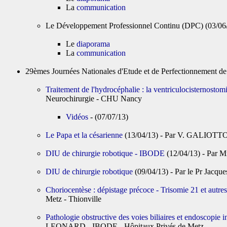
La
communication
Le Développement Professionnel Continu (DPC) (03/06
Le
diaporama
La
communication
29èmes Journées Nationales d'Etude et de Perfectionnement 
Traitement de l'hydrocéphalie : la ventriculocisternost
Neurochirurgie - CHU Nancy
Vidéos
- (07/07/13)
Le Papa et la césarienne
(13/04/13) - Par V. GALIOTT
DIU de chirurgie robotique - IBODE
(12/04/13) - Par 
DIU de chirurgie robotique
(09/04/13) - Par le Pr Jacq
Choriocentèse : dépistage précoce - Trisomie 21 et autr
Metz - Thionville
Pathologie obstructive des voies biliaires et endoscopie 
LEONARD - IBODE - Hôpitaux Privés de Metz