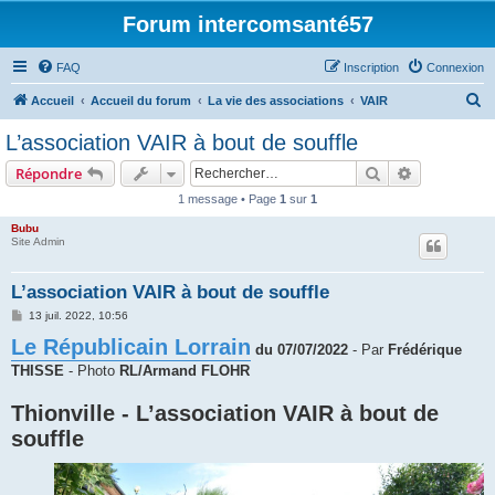
Forum intercomsanté57
FAQ
Inscription
Connexion
R
Accueil
Accueil du forum
La vie des associations
VAIR
e
L’association VAIR à bout de souffle
c
Rechercher
Recherche 
Répondre
h
1 message • Page
1
sur
1
e
Bubu
r
Site Admin
c
h
L’association VAIR à bout de souffle
e
M
13 juil. 2022, 10:56
e
r
Le Républicain Lorrain
s
du 07/07/2022
- Par
Frédérique
s
a
THISSE
- Photo
RL/Armand FLOHR
g
e
Thionville - L’association VAIR à bout de
souffle