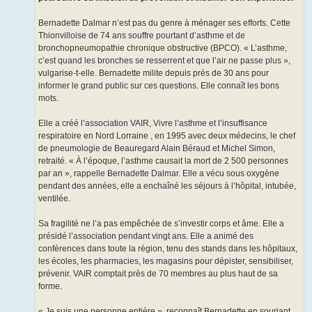
Bernadette Dalmar n’est pas du genre à ménager ses efforts. Cette
Thionvilloise de 74 ans souffre pourtant d’asthme et de
bronchopneumopathie chronique obstructive (BPCO). « L’asthme,
c’est quand les bronches se resserrent et que l’air ne passe plus »,
vulgarise-t-elle. Bernadette milite depuis près de 30 ans pour
informer le grand public sur ces questions. Elle connaît les bons
mots.
Elle a créé l’association VAIR, Vivre l’asthme et l’insuffisance
respiratoire en Nord Lorraine , en 1995 avec deux médecins, le chef
de pneumologie de Beauregard Alain Béraud et Michel Simon,
retraité. « À l’époque, l’asthme causait la mort de 2 500 personnes
par an », rappelle Bernadette Dalmar. Elle a vécu sous oxygène
pendant des années, elle a enchaîné les séjours à l’hôpital, intubée,
ventilée.
Sa fragilité ne l’a pas empêchée de s’investir corps et âme. Elle a
présidé l’association pendant vingt ans. Elle a animé des
conférences dans toute la région, tenu des stands dans les hôpitaux,
les écoles, les pharmacies, les magasins pour dépister, sensibiliser,
prévenir. VAIR comptait près de 70 membres au plus haut de sa
forme.
« Je suis une personne entière », reconnaît Bernadette en souriant.