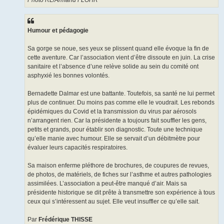
Photo RL/Armand FLOHR
Humour et pédagogie
Sa gorge se noue, ses yeux se plissent quand elle évoque la fin de
cette aventure. Car l’association vient d’être dissoute en juin. La crise
sanitaire et l’absence d’une relève solide au sein du comité ont
asphyxié les bonnes volontés.
Bernadette Dalmar est une battante. Toutefois, sa santé ne lui permet
plus de continuer. Du moins pas comme elle le voudrait. Les rebonds
épidémiques du Covid et la transmission du virus par aérosols
n’arrangent rien. Car la présidente a toujours fait souffler les gens,
petits et grands, pour établir son diagnostic. Toute une technique
qu’elle manie avec humour. Elle se servait d’un débitmètre pour
évaluer leurs capacités respiratoires.
Sa maison enferme pléthore de brochures, de coupures de revues,
de photos, de matériels, de fiches sur l’asthme et autres pathologies
assimilées. L’association a peut-être manqué d’air. Mais sa
présidente historique se dit prête à transmettre son expérience à tous
ceux qui s’intéressent au sujet. Elle veut insuffler ce qu’elle sait.
Par
Frédérique THISSE