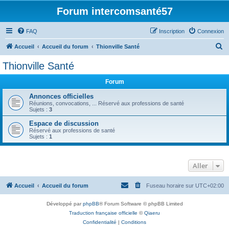
Forum intercomsanté57
FAQ
Inscription
Connexion
R
Accueil
Accueil du forum
Thionville Santé
e
Thionville Santé
c
Forum
h
e
Annonces officielles
Réunions, convocations, ... Réservé aux professions de santé
r
Sujets :
3
c
Espace de discussion
Réservé aux professions de santé
h
Sujets :
1
e
r
Aller
Accueil
Accueil du forum
Fuseau horaire sur
UTC+02:00
Développé par
phpBB
® Forum Software © phpBB Limited
Traduction française officielle
©
Qiaeru
Confidentialité
|
Conditions