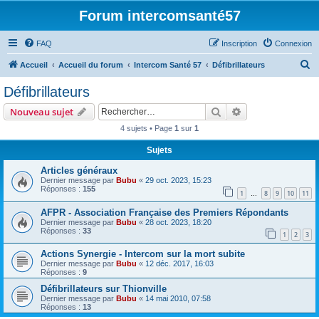
Forum intercomsanté57
FAQ
Inscription
Connexion
R
Accueil
Accueil du forum
Intercom Santé 57
Défibrillateurs
e
Défibrillateurs
c
Rechercher
Recherche avanc
Nouveau sujet
h
4 sujets • Page
1
sur
1
e
Sujets
r
c
Articles généraux
Dernier message par
Bubu
«
29 oct. 2023, 15:23
h
Réponses :
155
1
8
9
10
11
…
e
AFPR - Association Française des Premiers Répondants
r
Dernier message par
Bubu
«
28 oct. 2023, 18:20
Réponses :
33
1
2
3
Actions Synergie - Intercom sur la mort subite
Dernier message par
Bubu
«
12 déc. 2017, 16:03
Réponses :
9
Défibrillateurs sur Thionville
Dernier message par
Bubu
«
14 mai 2010, 07:58
Réponses :
13