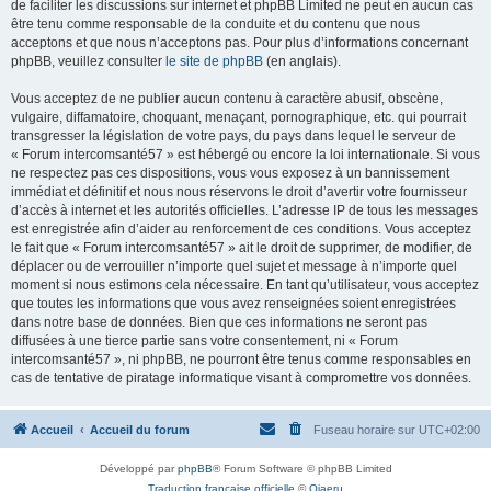
de faciliter les discussions sur internet et phpBB Limited ne peut en aucun cas
être tenu comme responsable de la conduite et du contenu que nous
acceptons et que nous n’acceptons pas. Pour plus d’informations concernant
phpBB, veuillez consulter
le site de phpBB
(en anglais).
Vous acceptez de ne publier aucun contenu à caractère abusif, obscène,
vulgaire, diffamatoire, choquant, menaçant, pornographique, etc. qui pourrait
transgresser la législation de votre pays, du pays dans lequel le serveur de
« Forum intercomsanté57 » est hébergé ou encore la loi internationale. Si vous
ne respectez pas ces dispositions, vous vous exposez à un bannissement
immédiat et définitif et nous nous réservons le droit d’avertir votre fournisseur
d’accès à internet et les autorités officielles. L’adresse IP de tous les messages
est enregistrée afin d’aider au renforcement de ces conditions. Vous acceptez
le fait que « Forum intercomsanté57 » ait le droit de supprimer, de modifier, de
déplacer ou de verrouiller n’importe quel sujet et message à n’importe quel
moment si nous estimons cela nécessaire. En tant qu’utilisateur, vous acceptez
que toutes les informations que vous avez renseignées soient enregistrées
dans notre base de données. Bien que ces informations ne seront pas
diffusées à une tierce partie sans votre consentement, ni « Forum
intercomsanté57 », ni phpBB, ne pourront être tenus comme responsables en
cas de tentative de piratage informatique visant à compromettre vos données.
Accueil
Accueil du forum
Fuseau horaire sur
UTC+02:00
Développé par
phpBB
® Forum Software © phpBB Limited
Traduction française officielle
©
Qiaeru