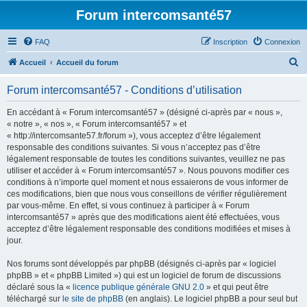
Forum intercomsanté57
FAQ
Inscription
Connexion
R
Accueil
Accueil du forum
e
Forum intercomsanté57 - Conditions d’utilisation
c
h
En accédant à « Forum intercomsanté57 » (désigné ci-après par « nous »,
« notre », « nos », « Forum intercomsanté57 » et
e
« http://intercomsante57.fr/forum »), vous acceptez d’être légalement
r
responsable des conditions suivantes. Si vous n’acceptez pas d’être
légalement responsable de toutes les conditions suivantes, veuillez ne pas
c
utiliser et accéder à « Forum intercomsanté57 ». Nous pouvons modifier ces
h
conditions à n’importe quel moment et nous essaierons de vous informer de
ces modifications, bien que nous vous conseillons de vérifier régulièrement
e
par vous-même. En effet, si vous continuez à participer à « Forum
r
intercomsanté57 » après que des modifications aient été effectuées, vous
acceptez d’être légalement responsable des conditions modifiées et mises à
jour.
Nos forums sont développés par phpBB (désignés ci-après par « logiciel
phpBB » et « phpBB Limited ») qui est un logiciel de forum de discussions
déclaré sous la «
licence publique générale GNU 2.0
» et qui peut être
téléchargé sur
le site de phpBB
(en anglais). Le logiciel phpBB a pour seul but