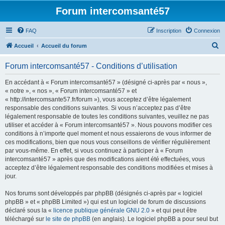
Forum intercomsanté57
FAQ
Inscription
Connexion
R
Accueil
Accueil du forum
e
Forum intercomsanté57 - Conditions d’utilisation
c
h
En accédant à « Forum intercomsanté57 » (désigné ci-après par « nous »,
« notre », « nos », « Forum intercomsanté57 » et
e
« http://intercomsante57.fr/forum »), vous acceptez d’être légalement
r
responsable des conditions suivantes. Si vous n’acceptez pas d’être
légalement responsable de toutes les conditions suivantes, veuillez ne pas
c
utiliser et accéder à « Forum intercomsanté57 ». Nous pouvons modifier ces
h
conditions à n’importe quel moment et nous essaierons de vous informer de
ces modifications, bien que nous vous conseillons de vérifier régulièrement
e
par vous-même. En effet, si vous continuez à participer à « Forum
r
intercomsanté57 » après que des modifications aient été effectuées, vous
acceptez d’être légalement responsable des conditions modifiées et mises à
jour.
Nos forums sont développés par phpBB (désignés ci-après par « logiciel
phpBB » et « phpBB Limited ») qui est un logiciel de forum de discussions
déclaré sous la «
licence publique générale GNU 2.0
» et qui peut être
téléchargé sur
le site de phpBB
(en anglais). Le logiciel phpBB a pour seul but