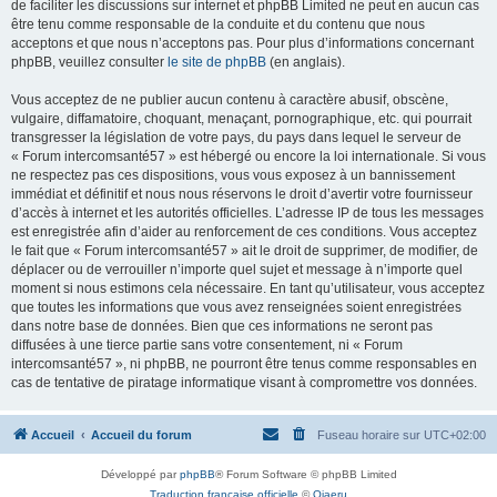
de faciliter les discussions sur internet et phpBB Limited ne peut en aucun cas
être tenu comme responsable de la conduite et du contenu que nous
acceptons et que nous n’acceptons pas. Pour plus d’informations concernant
phpBB, veuillez consulter
le site de phpBB
(en anglais).
Vous acceptez de ne publier aucun contenu à caractère abusif, obscène,
vulgaire, diffamatoire, choquant, menaçant, pornographique, etc. qui pourrait
transgresser la législation de votre pays, du pays dans lequel le serveur de
« Forum intercomsanté57 » est hébergé ou encore la loi internationale. Si vous
ne respectez pas ces dispositions, vous vous exposez à un bannissement
immédiat et définitif et nous nous réservons le droit d’avertir votre fournisseur
d’accès à internet et les autorités officielles. L’adresse IP de tous les messages
est enregistrée afin d’aider au renforcement de ces conditions. Vous acceptez
le fait que « Forum intercomsanté57 » ait le droit de supprimer, de modifier, de
déplacer ou de verrouiller n’importe quel sujet et message à n’importe quel
moment si nous estimons cela nécessaire. En tant qu’utilisateur, vous acceptez
que toutes les informations que vous avez renseignées soient enregistrées
dans notre base de données. Bien que ces informations ne seront pas
diffusées à une tierce partie sans votre consentement, ni « Forum
intercomsanté57 », ni phpBB, ne pourront être tenus comme responsables en
cas de tentative de piratage informatique visant à compromettre vos données.
Accueil
Accueil du forum
Fuseau horaire sur
UTC+02:00
Développé par
phpBB
® Forum Software © phpBB Limited
Traduction française officielle
©
Qiaeru