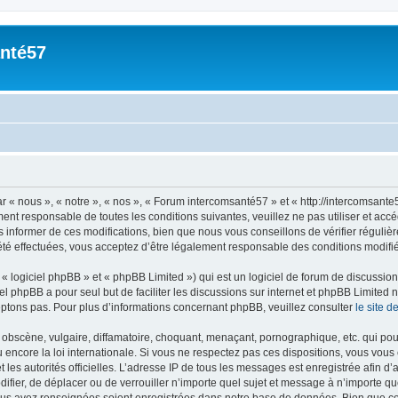
nté57
n
« nous », « notre », « nos », « Forum intercomsanté57 » et « http://intercomsante
ment responsable de toutes les conditions suivantes, veuillez ne pas utiliser et a
informer de ces modifications, bien que nous vous conseillons de vérifier régulièr
té effectuées, vous acceptez d’être légalement responsable des conditions modifiée
 logiciel phpBB » et « phpBB Limited ») qui est un logiciel de forum de discussio
iel phpBB a pour seul but de faciliter les discussions sur internet et phpBB Limit
ptons pas. Pour plus d’informations concernant phpBB, veuillez consulter
le site 
obscène, vulgaire, diffamatoire, choquant, menaçant, pornographique, etc. qui pourr
encore la loi internationale. Si vous ne respectez pas ces dispositions, vous vous
 et les autorités officielles. L’adresse IP de tous les messages est enregistrée afin 
difier, de déplacer ou de verrouiller n’importe quel sujet et message à n’importe q