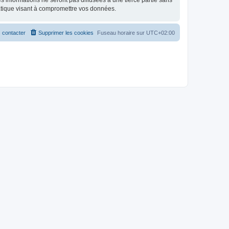
 informations ne seront pas diffusées à une tierce partie sans
atique visant à compromettre vos données.
 contacter
Supprimer les cookies
Fuseau horaire sur
UTC+02:00