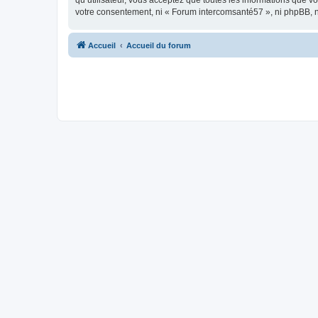
qu’utilisateur, vous acceptez que toutes les informations que 
votre consentement, ni « Forum intercomsanté57 », ni phpBB, 
Accueil
Accueil du forum