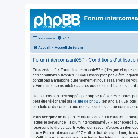
Forum intercomsa
Raccourcis
FAQ
Accueil
Accueil du forum
Forum intercomsanté57 - Conditions d’utilisatio
En accédant à « Forum intercomsanté57 » (désigné ci-après par 
des conditions suivantes. Si vous n’acceptez pas d’être légale
conditions à n’importe quel moment et nous essaierons de vous 
« Forum intercomsanté57 » après que des modifications aient é
Nos forums sont développés par phpBB (désignés ci-après par «
peut être téléchargé sur
le site de phpBB
(en anglais). Le logic
conduite et du contenu que nous acceptons et que nous n’acce
Vous acceptez de ne publier aucun contenu à caractère abusif, 
lequel le serveur de « Forum intercomsanté57 » est hébergé ou 
réservons le droit d’avertir votre fournisseur d’accès à internet
que « Forum intercomsanté57 » ait le droit de supprimer, de mo