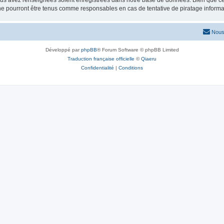
vous avez renseignées soient enregistrées dans notre base de données. Bien que ces
ne pourront être tenus comme responsables en cas de tentative de piratage inform
Nous
Développé par
phpBB
® Forum Software © phpBB Limited
Traduction française officielle
©
Qiaeru
Confidentialité
|
Conditions