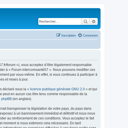
Rechercher
Recherche avancé
Inscription
Connexion
57.fr/forum »), vous acceptez d’être légalement responsable
ccéder à « Forum intercomsanté57 ». Nous pouvons modifier ces
ement par vous-même. En effet, si vous continuez à participer à
s et mises à jour.
ns déclaré sous la «
licence publique générale GNU 2.0
» et qui
ed ne peut en aucun cas être tenu comme responsable de la
de phpBB
(en anglais).
ait transgresser la législation de votre pays, du pays dans
 exposez à un bannissement immédiat et définitif et nous nous
d’aider au renforcement de ces conditions. Vous acceptez le fait
uel moment si nous estimons cela nécessaire. En tant