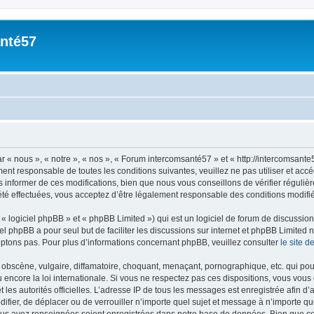
nté57
n
« nous », « notre », « nos », « Forum intercomsanté57 » et « http://intercomsante
ment responsable de toutes les conditions suivantes, veuillez ne pas utiliser et a
informer de ces modifications, bien que nous vous conseillons de vérifier régulièr
té effectuées, vous acceptez d’être légalement responsable des conditions modifiée
 logiciel phpBB » et « phpBB Limited ») qui est un logiciel de forum de discussio
iel phpBB a pour seul but de faciliter les discussions sur internet et phpBB Limit
ptons pas. Pour plus d’informations concernant phpBB, veuillez consulter
le site 
obscène, vulgaire, diffamatoire, choquant, menaçant, pornographique, etc. qui pourr
encore la loi internationale. Si vous ne respectez pas ces dispositions, vous vous
 et les autorités officielles. L’adresse IP de tous les messages est enregistrée afin 
difier, de déplacer ou de verrouiller n’importe quel sujet et message à n’importe q