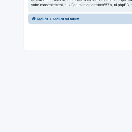
qu’utilisateur, vous acceptez que toutes les informations que 
votre consentement, ni « Forum intercomsanté57 », ni phpBB, 
Accueil
Accueil du forum