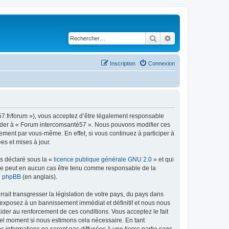
Rechercher
Recherche avancé
Inscription
Connexion
57.fr/forum »), vous acceptez d’être légalement responsable
ccéder à « Forum intercomsanté57 ». Nous pouvons modifier ces
ement par vous-même. En effet, si vous continuez à participer à
s et mises à jour.
ns déclaré sous la «
licence publique générale GNU 2.0
» et qui
ed ne peut en aucun cas être tenu comme responsable de la
de phpBB
(en anglais).
ait transgresser la législation de votre pays, du pays dans
 exposez à un bannissement immédiat et définitif et nous nous
d’aider au renforcement de ces conditions. Vous acceptez le fait
uel moment si nous estimons cela nécessaire. En tant