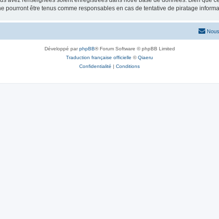
vous avez renseignées soient enregistrées dans notre base de données. Bien que ces
ne pourront être tenus comme responsables en cas de tentative de piratage inform
Nous
Développé par
phpBB
® Forum Software © phpBB Limited
Traduction française officielle
©
Qiaeru
Confidentialité
|
Conditions