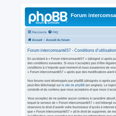
Forum intercomsa
Raccourcis
FAQ
Accueil
Accueil du forum
Forum intercomsanté57 - Conditions d’utilisatio
En accédant à « Forum intercomsanté57 » (désigné ci-après par 
des conditions suivantes. Si vous n’acceptez pas d’être légale
conditions à n’importe quel moment et nous essaierons de vous 
« Forum intercomsanté57 » après que des modifications aient é
Nos forums sont développés par phpBB (désignés ci-après par «
peut être téléchargé sur
le site de phpBB
(en anglais). Le logic
conduite et du contenu que nous acceptons et que nous n’acce
Vous acceptez de ne publier aucun contenu à caractère abusif, 
lequel le serveur de « Forum intercomsanté57 » est hébergé ou 
réservons le droit d’avertir votre fournisseur d’accès à internet
que « Forum intercomsanté57 » ait le droit de supprimer, de mo