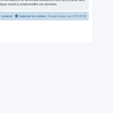
 informations ne seront pas diffusées à une tierce partie sans
atique visant à compromettre vos données.
 contacter
Supprimer les cookies
Fuseau horaire sur
UTC+02:00