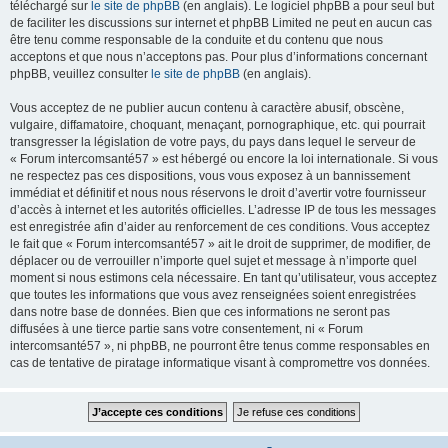
téléchargé sur
le site de phpBB
(en anglais). Le logiciel phpBB a pour seul but
de faciliter les discussions sur internet et phpBB Limited ne peut en aucun cas
être tenu comme responsable de la conduite et du contenu que nous
acceptons et que nous n’acceptons pas. Pour plus d’informations concernant
phpBB, veuillez consulter
le site de phpBB
(en anglais).
Vous acceptez de ne publier aucun contenu à caractère abusif, obscène,
vulgaire, diffamatoire, choquant, menaçant, pornographique, etc. qui pourrait
transgresser la législation de votre pays, du pays dans lequel le serveur de
« Forum intercomsanté57 » est hébergé ou encore la loi internationale. Si vous
ne respectez pas ces dispositions, vous vous exposez à un bannissement
immédiat et définitif et nous nous réservons le droit d’avertir votre fournisseur
d’accès à internet et les autorités officielles. L’adresse IP de tous les messages
est enregistrée afin d’aider au renforcement de ces conditions. Vous acceptez
le fait que « Forum intercomsanté57 » ait le droit de supprimer, de modifier, de
déplacer ou de verrouiller n’importe quel sujet et message à n’importe quel
moment si nous estimons cela nécessaire. En tant qu’utilisateur, vous acceptez
que toutes les informations que vous avez renseignées soient enregistrées
dans notre base de données. Bien que ces informations ne seront pas
diffusées à une tierce partie sans votre consentement, ni « Forum
intercomsanté57 », ni phpBB, ne pourront être tenus comme responsables en
cas de tentative de piratage informatique visant à compromettre vos données.