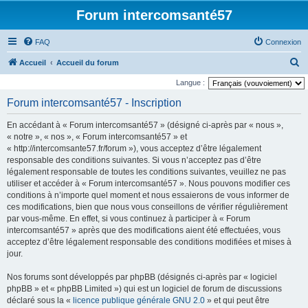
Forum intercomsanté57
FAQ
Connexion
R
Accueil
Accueil du forum
e
Langue :
c
Forum intercomsanté57 - Inscription
h
En accédant à « Forum intercomsanté57 » (désigné ci-après par « nous »,
e
« notre », « nos », « Forum intercomsanté57 » et
r
« http://intercomsante57.fr/forum »), vous acceptez d’être légalement
responsable des conditions suivantes. Si vous n’acceptez pas d’être
c
légalement responsable de toutes les conditions suivantes, veuillez ne pas
h
utiliser et accéder à « Forum intercomsanté57 ». Nous pouvons modifier ces
e
conditions à n’importe quel moment et nous essaierons de vous informer de
ces modifications, bien que nous vous conseillons de vérifier régulièrement
r
par vous-même. En effet, si vous continuez à participer à « Forum
intercomsanté57 » après que des modifications aient été effectuées, vous
acceptez d’être légalement responsable des conditions modifiées et mises à
jour.
Nos forums sont développés par phpBB (désignés ci-après par « logiciel
phpBB » et « phpBB Limited ») qui est un logiciel de forum de discussions
déclaré sous la «
licence publique générale GNU 2.0
» et qui peut être