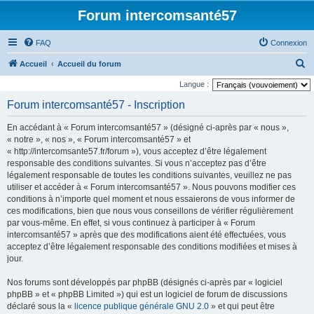
Forum intercomsanté57
FAQ
Connexion
R
Accueil
Accueil du forum
e
Langue :
c
Forum intercomsanté57 - Inscription
h
En accédant à « Forum intercomsanté57 » (désigné ci-après par « nous »,
e
« notre », « nos », « Forum intercomsanté57 » et
r
« http://intercomsante57.fr/forum »), vous acceptez d’être légalement
responsable des conditions suivantes. Si vous n’acceptez pas d’être
c
légalement responsable de toutes les conditions suivantes, veuillez ne pas
h
utiliser et accéder à « Forum intercomsanté57 ». Nous pouvons modifier ces
e
conditions à n’importe quel moment et nous essaierons de vous informer de
ces modifications, bien que nous vous conseillons de vérifier régulièrement
r
par vous-même. En effet, si vous continuez à participer à « Forum
intercomsanté57 » après que des modifications aient été effectuées, vous
acceptez d’être légalement responsable des conditions modifiées et mises à
jour.
Nos forums sont développés par phpBB (désignés ci-après par « logiciel
phpBB » et « phpBB Limited ») qui est un logiciel de forum de discussions
déclaré sous la «
licence publique générale GNU 2.0
» et qui peut être