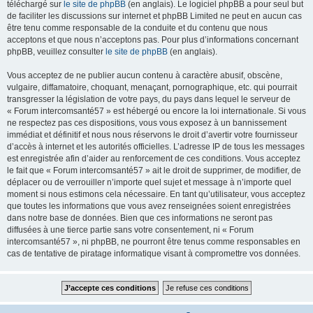
téléchargé sur
le site de phpBB
(en anglais). Le logiciel phpBB a pour seul but
de faciliter les discussions sur internet et phpBB Limited ne peut en aucun cas
être tenu comme responsable de la conduite et du contenu que nous
acceptons et que nous n’acceptons pas. Pour plus d’informations concernant
phpBB, veuillez consulter
le site de phpBB
(en anglais).
Vous acceptez de ne publier aucun contenu à caractère abusif, obscène,
vulgaire, diffamatoire, choquant, menaçant, pornographique, etc. qui pourrait
transgresser la législation de votre pays, du pays dans lequel le serveur de
« Forum intercomsanté57 » est hébergé ou encore la loi internationale. Si vous
ne respectez pas ces dispositions, vous vous exposez à un bannissement
immédiat et définitif et nous nous réservons le droit d’avertir votre fournisseur
d’accès à internet et les autorités officielles. L’adresse IP de tous les messages
est enregistrée afin d’aider au renforcement de ces conditions. Vous acceptez
le fait que « Forum intercomsanté57 » ait le droit de supprimer, de modifier, de
déplacer ou de verrouiller n’importe quel sujet et message à n’importe quel
moment si nous estimons cela nécessaire. En tant qu’utilisateur, vous acceptez
que toutes les informations que vous avez renseignées soient enregistrées
dans notre base de données. Bien que ces informations ne seront pas
diffusées à une tierce partie sans votre consentement, ni « Forum
intercomsanté57 », ni phpBB, ne pourront être tenus comme responsables en
cas de tentative de piratage informatique visant à compromettre vos données.