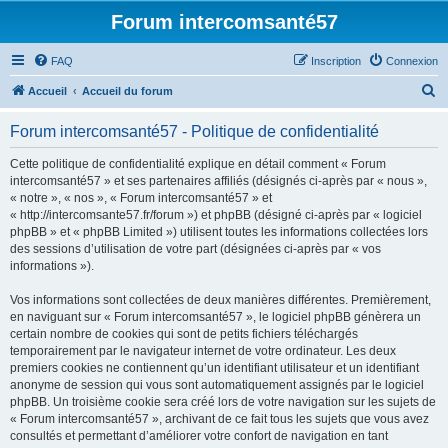
Forum intercomsanté57
FAQ
Inscription
Connexion
R
Accueil
Accueil du forum
e
Forum intercomsanté57 - Politique de confidentialité
c
h
Cette politique de confidentialité explique en détail comment « Forum
intercomsanté57 » et ses partenaires affiliés (désignés ci-après par « nous »,
e
« notre », « nos », « Forum intercomsanté57 » et
r
« http://intercomsante57.fr/forum ») et phpBB (désigné ci-après par « logiciel
phpBB » et « phpBB Limited ») utilisent toutes les informations collectées lors
c
des sessions d’utilisation de votre part (désignées ci-après par « vos
h
informations »).
e
Vos informations sont collectées de deux manières différentes. Premièrement,
r
en naviguant sur « Forum intercomsanté57 », le logiciel phpBB génèrera un
certain nombre de cookies qui sont de petits fichiers téléchargés
temporairement par le navigateur internet de votre ordinateur. Les deux
premiers cookies ne contiennent qu’un identifiant utilisateur et un identifiant
anonyme de session qui vous sont automatiquement assignés par le logiciel
phpBB. Un troisième cookie sera créé lors de votre navigation sur les sujets de
« Forum intercomsanté57 », archivant de ce fait tous les sujets que vous avez
consultés et permettant d’améliorer votre confort de navigation en tant