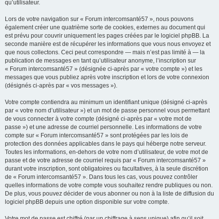
qu’utilisateur.
Lors de votre navigation sur « Forum intercomsanté57 », nous pouvons
également créer une quatrième sorte de cookies, externes au document qui
est prévu pour couvrir uniquement les pages créées par le logiciel phpBB. La
seconde manière est de récupérer les informations que vous nous envoyez et
que nous collectons. Ceci peut correspondre — mais n’est pas limité à — la
publication de messages en tant qu’utilisateur anonyme, l’inscription sur
« Forum intercomsanté57 » (désignée ci-après par « votre compte ») et les
messages que vous publiez après votre inscription et lors de votre connexion
(désignés ci-après par « vos messages »).
Votre compte contiendra au minimum un identifiant unique (désigné ci-après
par « votre nom d’utilisateur ») et un mot de passe personnel vous permettant
de vous connecter à votre compte (désigné ci-après par « votre mot de
passe ») et une adresse de courriel personnelle. Les informations de votre
compte sur « Forum intercomsanté57 » sont protégées par les lois de
protection des données applicables dans le pays qui héberge notre serveur.
Toutes les informations, en-dehors de votre nom d’utilisateur, de votre mot de
passe et de votre adresse de courriel requis par « Forum intercomsanté57 »
durant votre inscription, sont obligatoires ou facultatives, à la seule discrétion
de « Forum intercomsanté57 ». Dans tous les cas, vous pouvez contrôler
quelles informations de votre compte vous souhaitez rendre publiques ou non.
De plus, vous pouvez décider de vous abonner ou non à la liste de diffusion du
logiciel phpBB depuis une option disponible sur votre compte.
Votre mot de passe est chiffré (par un chiffrage à sens unique) afin qu’il soit