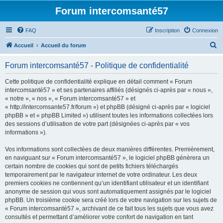
Forum intercomsanté57
FAQ
Inscription
Connexion
R
Accueil
Accueil du forum
e
Forum intercomsanté57 - Politique de confidentialité
c
h
Cette politique de confidentialité explique en détail comment « Forum
intercomsanté57 » et ses partenaires affiliés (désignés ci-après par « nous »,
e
« notre », « nos », « Forum intercomsanté57 » et
r
« http://intercomsante57.fr/forum ») et phpBB (désigné ci-après par « logiciel
phpBB » et « phpBB Limited ») utilisent toutes les informations collectées lors
c
des sessions d’utilisation de votre part (désignées ci-après par « vos
h
informations »).
e
Vos informations sont collectées de deux manières différentes. Premièrement,
r
en naviguant sur « Forum intercomsanté57 », le logiciel phpBB génèrera un
certain nombre de cookies qui sont de petits fichiers téléchargés
temporairement par le navigateur internet de votre ordinateur. Les deux
premiers cookies ne contiennent qu’un identifiant utilisateur et un identifiant
anonyme de session qui vous sont automatiquement assignés par le logiciel
phpBB. Un troisième cookie sera créé lors de votre navigation sur les sujets de
« Forum intercomsanté57 », archivant de ce fait tous les sujets que vous avez
consultés et permettant d’améliorer votre confort de navigation en tant