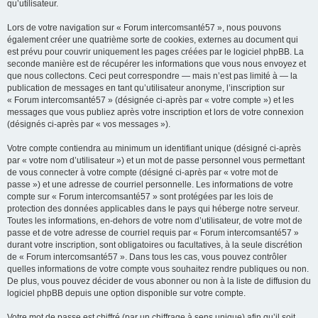
qu’utilisateur.
Lors de votre navigation sur « Forum intercomsanté57 », nous pouvons
également créer une quatrième sorte de cookies, externes au document qui
est prévu pour couvrir uniquement les pages créées par le logiciel phpBB. La
seconde manière est de récupérer les informations que vous nous envoyez et
que nous collectons. Ceci peut correspondre — mais n’est pas limité à — la
publication de messages en tant qu’utilisateur anonyme, l’inscription sur
« Forum intercomsanté57 » (désignée ci-après par « votre compte ») et les
messages que vous publiez après votre inscription et lors de votre connexion
(désignés ci-après par « vos messages »).
Votre compte contiendra au minimum un identifiant unique (désigné ci-après
par « votre nom d’utilisateur ») et un mot de passe personnel vous permettant
de vous connecter à votre compte (désigné ci-après par « votre mot de
passe ») et une adresse de courriel personnelle. Les informations de votre
compte sur « Forum intercomsanté57 » sont protégées par les lois de
protection des données applicables dans le pays qui héberge notre serveur.
Toutes les informations, en-dehors de votre nom d’utilisateur, de votre mot de
passe et de votre adresse de courriel requis par « Forum intercomsanté57 »
durant votre inscription, sont obligatoires ou facultatives, à la seule discrétion
de « Forum intercomsanté57 ». Dans tous les cas, vous pouvez contrôler
quelles informations de votre compte vous souhaitez rendre publiques ou non.
De plus, vous pouvez décider de vous abonner ou non à la liste de diffusion du
logiciel phpBB depuis une option disponible sur votre compte.
Votre mot de passe est chiffré (par un chiffrage à sens unique) afin qu’il soit