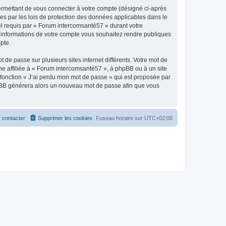
ermettant de vous connecter à votre compte (désigné ci-après
es par les lois de protection des données applicables dans le
iel requis par « Forum intercomsanté57 » durant votre
es informations de votre compte vous souhaitez rendre publiques
pte.
 de passe sur plusieurs sites internet différents. Votre mot de
e affiliée à « Forum intercomsanté57 », à phpBB ou à un site
 fonction « J’ai perdu mon mot de passe » qui est proposée par
 phpBB générera alors un nouveau mot de passe afin que vous
 contacter
Supprimer les cookies
Fuseau horaire sur
UTC+02:00