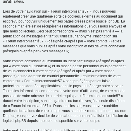
qu’utilisateur.
Lors de votre navigation sur « Forum intercomsanté57 », nous pouvons
également créer une quatrième sorte de cookies, externes au document qui
est prévu pour couvrir uniquement les pages créées par le logiciel phpBB. La
seconde manière est de récupérer les informations que vous nous envoyez et
que nous collectons. Ceci peut correspondre — mais n’est pas limité à — la
publication de messages en tant qu’utilisateur anonyme, l’inscription sur
« Forum intercomsanté57 » (désignée ci-après par « votre compte ») et les
messages que vous publiez après votre inscription et lors de votre connexion
(désignés ci-après par « vos messages »).
Votre compte contiendra au minimum un identifiant unique (désigné ci-après
par « votre nom d’utilisateur ») et un mot de passe personnel vous permettant
de vous connecter à votre compte (désigné ci-après par « votre mot de
passe ») et une adresse de courriel personnelle. Les informations de votre
compte sur « Forum intercomsanté57 » sont protégées par les lois de
protection des données applicables dans le pays qui héberge notre serveur.
Toutes les informations, en-dehors de votre nom d’utilisateur, de votre mot de
passe et de votre adresse de courriel requis par « Forum intercomsanté57 »
durant votre inscription, sont obligatoires ou facultatives, à la seule discrétion
de « Forum intercomsanté57 ». Dans tous les cas, vous pouvez contrôler
quelles informations de votre compte vous souhaitez rendre publiques ou non.
De plus, vous pouvez décider de vous abonner ou non à la liste de diffusion du
logiciel phpBB depuis une option disponible sur votre compte.
Votre mot de passe est chiffré (par un chiffrage à sens unique) afin qu’il soit