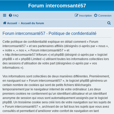
Forum intercomsanté57
FAQ
Inscription
Connexion
R
Accueil
Accueil du forum
e
Forum intercomsanté57 - Politique de confidentialité
c
h
Cette politique de confidentialité explique en détail comment « Forum
intercomsanté57 » et ses partenaires affiliés (désignés ci-après par « nous »,
e
« notre », « nos », « Forum intercomsanté57 » et
r
« http://intercomsante57.fr/forum ») et phpBB (désigné ci-après par « logiciel
phpBB » et « phpBB Limited ») utilisent toutes les informations collectées lors
c
des sessions d’utilisation de votre part (désignées ci-après par « vos
h
informations »).
e
Vos informations sont collectées de deux manières différentes. Premièrement,
r
en naviguant sur « Forum intercomsanté57 », le logiciel phpBB génèrera un
certain nombre de cookies qui sont de petits fichiers téléchargés
temporairement par le navigateur internet de votre ordinateur. Les deux
premiers cookies ne contiennent qu’un identifiant utilisateur et un identifiant
anonyme de session qui vous sont automatiquement assignés par le logiciel
phpBB. Un troisième cookie sera créé lors de votre navigation sur les sujets de
« Forum intercomsanté57 », archivant de ce fait tous les sujets que vous avez
consultés et permettant d’améliorer votre confort de navigation en tant