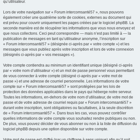
qu’utilisateur.
Lors de votre navigation sur « Forum intercomsanté57 », nous pouvons
également créer une quatrième sorte de cookies, externes au document qui
est prévu pour couvrir uniquement les pages créées par le logiciel phpBB. La
seconde manière est de récupérer les informations que vous nous envoyez et
que nous collectons. Ceci peut correspondre — mais n’est pas limité à — la
publication de messages en tant qu’utilisateur anonyme, l’inscription sur
« Forum intercomsanté57 » (désignée ci-après par « votre compte ») et les
messages que vous publiez après votre inscription et lors de votre connexion
(désignés ci-après par « vos messages »).
Votre compte contiendra au minimum un identifiant unique (désigné ci-après
par « votre nom d’utilisateur ») et un mot de passe personnel vous permettant
de vous connecter à votre compte (désigné ci-après par « votre mot de
passe ») et une adresse de courriel personnelle. Les informations de votre
compte sur « Forum intercomsanté57 » sont protégées par les lois de
protection des données applicables dans le pays qui héberge notre serveur.
Toutes les informations, en-dehors de votre nom d’utilisateur, de votre mot de
passe et de votre adresse de courriel requis par « Forum intercomsanté57 »
durant votre inscription, sont obligatoires ou facultatives, à la seule discrétion
de « Forum intercomsanté57 ». Dans tous les cas, vous pouvez contrôler
quelles informations de votre compte vous souhaitez rendre publiques ou non.
De plus, vous pouvez décider de vous abonner ou non à la liste de diffusion du
logiciel phpBB depuis une option disponible sur votre compte.
Votre mot de passe est chiffré (par un chiffrage à sens unique) afin qu’il soit