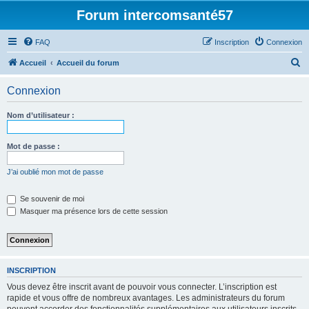
Forum intercomsanté57
FAQ
Inscription
Connexion
R
Accueil
Accueil du forum
e
Connexion
c
h
Nom d’utilisateur :
e
r
Mot de passe :
c
J’ai oublié mon mot de passe
h
e
Se souvenir de moi
Masquer ma présence lors de cette session
r
INSCRIPTION
Vous devez être inscrit avant de pouvoir vous connecter. L’inscription est
rapide et vous offre de nombreux avantages. Les administrateurs du forum
peuvent accorder des fonctionnalités supplémentaires aux utilisateurs inscrits.