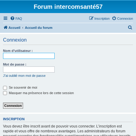
Forum intercomsanté57
FAQ
Inscription
Connexion
R
Accueil
Accueil du forum
e
Connexion
c
h
Nom d’utilisateur :
e
r
Mot de passe :
c
J’ai oublié mon mot de passe
h
e
Se souvenir de moi
Masquer ma présence lors de cette session
r
INSCRIPTION
Vous devez être inscrit avant de pouvoir vous connecter. L’inscription est
rapide et vous offre de nombreux avantages. Les administrateurs du forum
peuvent accorder des fonctionnalités supplémentaires aux utilisateurs inscrits.