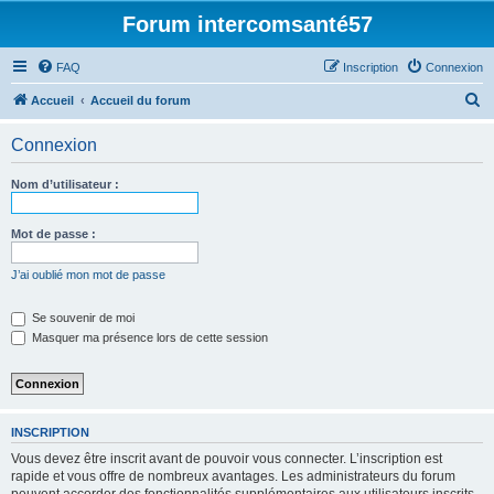
Forum intercomsanté57
FAQ
Inscription
Connexion
R
Accueil
Accueil du forum
e
Connexion
c
h
Nom d’utilisateur :
e
r
Mot de passe :
c
J’ai oublié mon mot de passe
h
e
Se souvenir de moi
Masquer ma présence lors de cette session
r
INSCRIPTION
Vous devez être inscrit avant de pouvoir vous connecter. L’inscription est
rapide et vous offre de nombreux avantages. Les administrateurs du forum
peuvent accorder des fonctionnalités supplémentaires aux utilisateurs inscrits.