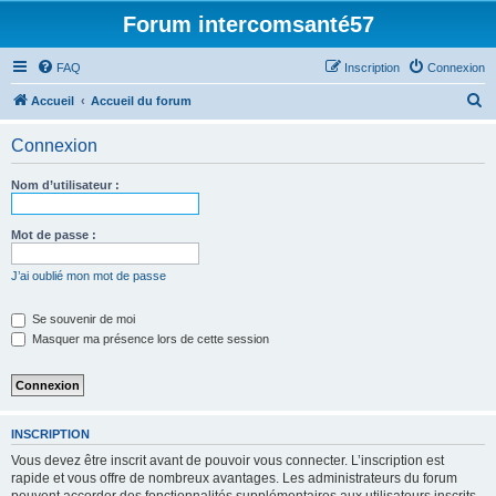
Forum intercomsanté57
FAQ
Inscription
Connexion
R
Accueil
Accueil du forum
e
Connexion
c
h
Nom d’utilisateur :
e
r
Mot de passe :
c
J’ai oublié mon mot de passe
h
e
Se souvenir de moi
Masquer ma présence lors de cette session
r
INSCRIPTION
Vous devez être inscrit avant de pouvoir vous connecter. L’inscription est
rapide et vous offre de nombreux avantages. Les administrateurs du forum
peuvent accorder des fonctionnalités supplémentaires aux utilisateurs inscrits.