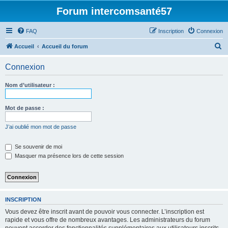
Forum intercomsanté57
FAQ
Inscription
Connexion
R
Accueil
Accueil du forum
e
Connexion
c
h
Nom d’utilisateur :
e
r
Mot de passe :
c
J’ai oublié mon mot de passe
h
e
Se souvenir de moi
Masquer ma présence lors de cette session
r
INSCRIPTION
Vous devez être inscrit avant de pouvoir vous connecter. L’inscription est
rapide et vous offre de nombreux avantages. Les administrateurs du forum
peuvent accorder des fonctionnalités supplémentaires aux utilisateurs inscrits.