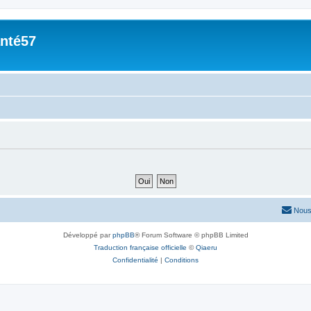
nté57
Nous
Développé par
phpBB
® Forum Software © phpBB Limited
Traduction française officielle
©
Qiaeru
Confidentialité
|
Conditions