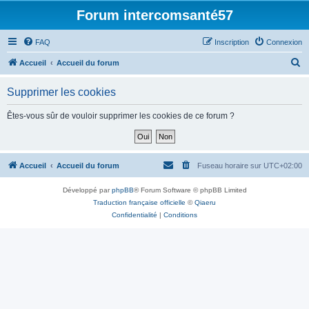
Forum intercomsanté57
FAQ
Inscription
Connexion
R
Accueil
Accueil du forum
e
Supprimer les cookies
c
h
Êtes-vous sûr de vouloir supprimer les cookies de ce forum ?
e
r
c
Accueil
Accueil du forum
Fuseau horaire sur
UTC+02:00
h
Développé par
phpBB
® Forum Software © phpBB Limited
e
Traduction française officielle
©
Qiaeru
r
Confidentialité
|
Conditions