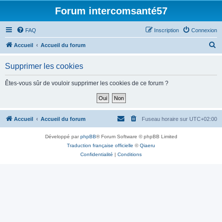
Forum intercomsanté57
FAQ
Inscription
Connexion
R
Accueil
Accueil du forum
e
Supprimer les cookies
c
h
Êtes-vous sûr de vouloir supprimer les cookies de ce forum ?
e
r
c
Accueil
Accueil du forum
Fuseau horaire sur
UTC+02:00
h
Développé par
phpBB
® Forum Software © phpBB Limited
e
Traduction française officielle
©
Qiaeru
r
Confidentialité
|
Conditions