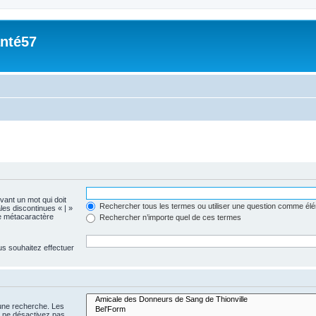
nté57
evant un mot qui doit
Rechercher tous les termes ou utiliser une question comme él
les discontinues « | »
me métacaractère
Rechercher n’importe quel de ces termes
us souhaitez effectuer
 une recherche. Les
s ne désactivez pas