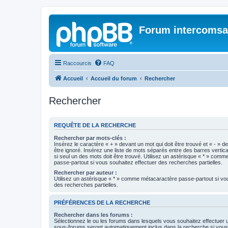
Forum intercomsa
Raccourcis
FAQ
Accueil
Accueil du forum
Rechercher
Rechercher
REQUÊTE DE LA RECHERCHE
Rechercher par mots-clés :
Insérez le caractère « + » devant un mot qui doit être trouvé et « - » d
être ignoré. Insérez une liste de mots séparés entre des barres vertica
si seul un des mots doit être trouvé. Utilisez un astérisque « * » com
passe-partout si vous souhaitez effectuer des recherches partielles.
Rechercher par auteur :
Utilisez un astérisque « * » comme métacaractère passe-partout si vo
des recherches partielles.
PRÉFÉRENCES DE LA RECHERCHE
Rechercher dans les forums :
Sélectionnez le ou les forums dans lesquels vous souhaitez effectuer
sous-forums seront automatiquement inclus dans la recherche si vou