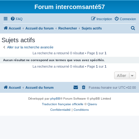
Forum intercomsanté57
FAQ
Inscription
Connexion
R
Accueil
Accueil du forum
Rechercher
Sujets actifs
e
Sujets actifs
c
Aller sur la recherche avancée
h
La recherche a retourné 0 résultat • Page
1
sur
1
e
Aucun résultat ne correspond aux termes que vous avez spécifiés.
r
La recherche a retourné 0 résultat • Page
1
sur
1
c
Aller
h
Accueil
Accueil du forum
Fuseau horaire sur
UTC+02:00
e
r
Développé par
phpBB
® Forum Software © phpBB Limited
Traduction française officielle
©
Qiaeru
Confidentialité
|
Conditions