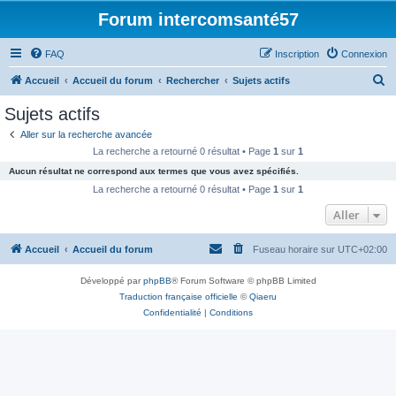
Forum intercomsanté57
FAQ
Inscription
Connexion
R
Accueil
Accueil du forum
Rechercher
Sujets actifs
e
Sujets actifs
c
Aller sur la recherche avancée
h
La recherche a retourné 0 résultat • Page
1
sur
1
e
Aucun résultat ne correspond aux termes que vous avez spécifiés.
r
La recherche a retourné 0 résultat • Page
1
sur
1
c
Aller
h
Accueil
Accueil du forum
Fuseau horaire sur
UTC+02:00
e
r
Développé par
phpBB
® Forum Software © phpBB Limited
Traduction française officielle
©
Qiaeru
Confidentialité
|
Conditions