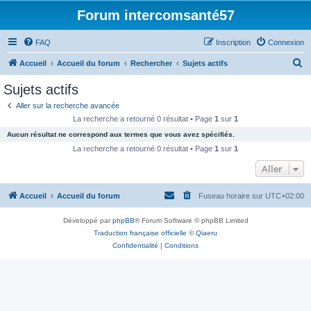
Forum intercomsanté57
FAQ
Inscription
Connexion
R
Accueil
Accueil du forum
Rechercher
Sujets actifs
e
Sujets actifs
c
Aller sur la recherche avancée
h
La recherche a retourné 0 résultat • Page
1
sur
1
e
Aucun résultat ne correspond aux termes que vous avez spécifiés.
r
La recherche a retourné 0 résultat • Page
1
sur
1
c
Aller
h
Accueil
Accueil du forum
Fuseau horaire sur
UTC+02:00
e
r
Développé par
phpBB
® Forum Software © phpBB Limited
Traduction française officielle
©
Qiaeru
Confidentialité
|
Conditions