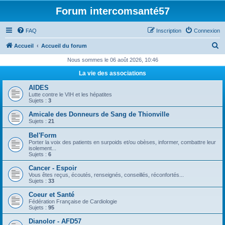
Forum intercomsanté57
FAQ
Inscription
Connexion
R
Accueil
Accueil du forum
e
Nous sommes le 06 août 2026, 10:46
c
La vie des associations
h
AIDES
e
Lutte contre le VIH et les hépatites
Sujets :
3
r
Amicale des Donneurs de Sang de Thionville
c
Sujets :
21
h
Bel'Form
e
Porter la voix des patients en surpoids et/ou obèses, informer, combattre leur
isolement...
r
Sujets :
6
Cancer - Espoir
Vous êtes reçus, écoutés, renseignés, conseillés, réconfortés...
Sujets :
33
Coeur et Santé
Fédération Française de Cardiologie
Sujets :
95
Dianolor - AFD57