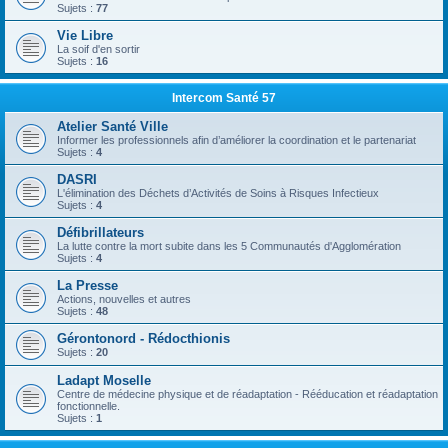
Sujets :
77
Vie Libre
La soif d'en sortir
Sujets :
16
Intercom Santé 57
Atelier Santé Ville
Informer les professionnels afin d’améliorer la coordination et le partenariat
Sujets :
4
DASRI
L'élimination des Déchets d’Activités de Soins à Risques Infectieux
Sujets :
4
Défibrillateurs
La lutte contre la mort subite dans les 5 Communautés d'Agglomération
Sujets :
4
La Presse
Actions, nouvelles et autres
Sujets :
48
Gérontonord - Rédocthionis
Sujets :
20
Ladapt Moselle
Centre de médecine physique et de réadaptation - Rééducation et réadaptation
fonctionnelle.
Sujets :
1