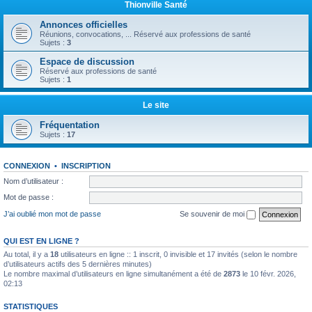
Thionville Santé
Annonces officielles
Réunions, convocations, ... Réservé aux professions de santé
Sujets :
3
Espace de discussion
Réservé aux professions de santé
Sujets :
1
Le site
Fréquentation
Sujets :
17
CONNEXION
•
INSCRIPTION
Nom d’utilisateur :
Mot de passe :
J’ai oublié mon mot de passe
Se souvenir de moi
QUI EST EN LIGNE ?
Au total, il y a
18
utilisateurs en ligne :: 1 inscrit, 0 invisible et 17 invités (selon le nombre
d’utilisateurs actifs des 5 dernières minutes)
Le nombre maximal d’utilisateurs en ligne simultanément a été de
2873
le 10 févr. 2026,
02:13
STATISTIQUES