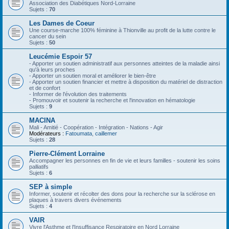
Association des Diabétiques Nord-Lorraine
Sujets :
70
Les Dames de Coeur
Une course-marche 100% féminine à Thionville au profit de la lutte contre le
cancer du sein
Sujets :
50
Leucémie Espoir 57
- Apporter un soutien administratif aux personnes atteintes de la maladie ainsi
qu'à leurs proches
- Apporter un soutien moral et améliorer le bien-être
- Apporter un soutien financier et mettre à disposition du matériel de distraction
et de confort
- Informer de l'évolution des traitements
- Promouvoir et soutenir la recherche et l'innovation en hématologie
Sujets :
9
MACINA
Mali - Amitié - Coopération - Intégration - Nations - Agir
Modérateurs :
Fatoumata
,
caillemer
Sujets :
28
Pierre-Clément Lorraine
Accompagner les personnes en fin de vie et leurs familles - soutenir les soins
palliatifs
Sujets :
6
SEP à simple
Informer, soutenir et récolter des dons pour la recherche sur la sclérose en
plaques à travers divers événements
Sujets :
4
VAIR
Vivre l'Asthme et l'Insuffisance Respiratoire en Nord Lorraine