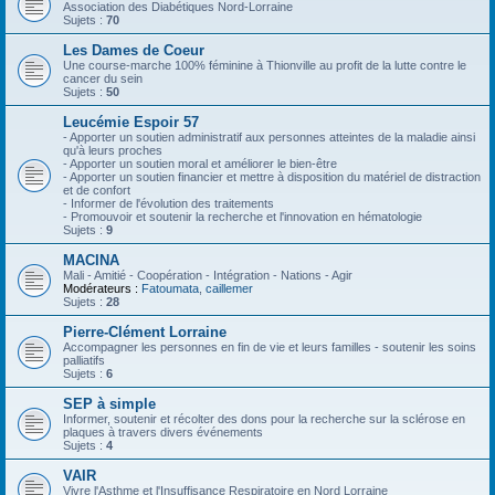
Association des Diabétiques Nord-Lorraine
Sujets :
70
Les Dames de Coeur
Une course-marche 100% féminine à Thionville au profit de la lutte contre le
cancer du sein
Sujets :
50
Leucémie Espoir 57
- Apporter un soutien administratif aux personnes atteintes de la maladie ainsi
qu'à leurs proches
- Apporter un soutien moral et améliorer le bien-être
- Apporter un soutien financier et mettre à disposition du matériel de distraction
et de confort
- Informer de l'évolution des traitements
- Promouvoir et soutenir la recherche et l'innovation en hématologie
Sujets :
9
MACINA
Mali - Amitié - Coopération - Intégration - Nations - Agir
Modérateurs :
Fatoumata
,
caillemer
Sujets :
28
Pierre-Clément Lorraine
Accompagner les personnes en fin de vie et leurs familles - soutenir les soins
palliatifs
Sujets :
6
SEP à simple
Informer, soutenir et récolter des dons pour la recherche sur la sclérose en
plaques à travers divers événements
Sujets :
4
VAIR
Vivre l'Asthme et l'Insuffisance Respiratoire en Nord Lorraine