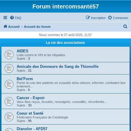
Forum intercomsanté57
FAQ
Inscription
Connexion
R
Accueil
Accueil du forum
e
Nous sommes le 07 août 2026, 11:57
c
La vie des associations
h
AIDES
e
Lutte contre le VIH et les hépatites
Sujets :
3
r
Amicale des Donneurs de Sang de Thionville
c
Sujets :
21
h
Bel'Form
e
Porter la voix des patients en surpoids et/ou obèses, informer, combattre leur
isolement...
r
Sujets :
6
Cancer - Espoir
Vous êtes reçus, écoutés, renseignés, conseillés, réconfortés...
Sujets :
33
Coeur et Santé
Fédération Française de Cardiologie
Sujets :
95
Dianolor - AFD57