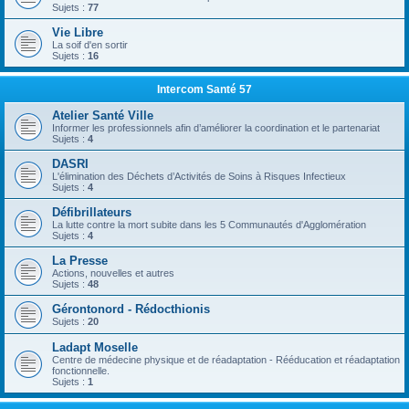
Sujets :
77
Vie Libre
La soif d'en sortir
Sujets :
16
Intercom Santé 57
Atelier Santé Ville
Informer les professionnels afin d’améliorer la coordination et le partenariat
Sujets :
4
DASRI
L'élimination des Déchets d’Activités de Soins à Risques Infectieux
Sujets :
4
Défibrillateurs
La lutte contre la mort subite dans les 5 Communautés d'Agglomération
Sujets :
4
La Presse
Actions, nouvelles et autres
Sujets :
48
Gérontonord - Rédocthionis
Sujets :
20
Ladapt Moselle
Centre de médecine physique et de réadaptation - Rééducation et réadaptation
fonctionnelle.
Sujets :
1