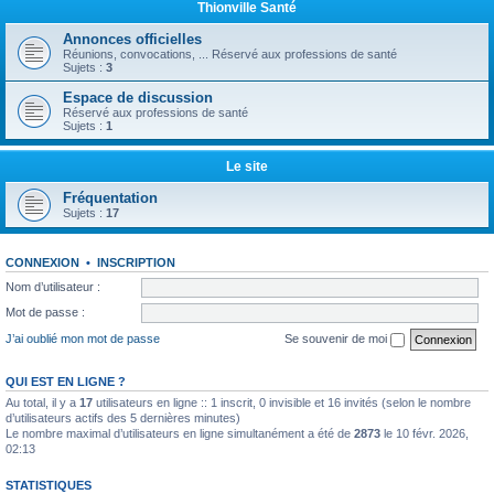
Thionville Santé
Annonces officielles
Réunions, convocations, ... Réservé aux professions de santé
Sujets :
3
Espace de discussion
Réservé aux professions de santé
Sujets :
1
Le site
Fréquentation
Sujets :
17
CONNEXION
•
INSCRIPTION
Nom d’utilisateur :
Mot de passe :
J’ai oublié mon mot de passe
Se souvenir de moi
QUI EST EN LIGNE ?
Au total, il y a
17
utilisateurs en ligne :: 1 inscrit, 0 invisible et 16 invités (selon le nombre
d’utilisateurs actifs des 5 dernières minutes)
Le nombre maximal d’utilisateurs en ligne simultanément a été de
2873
le 10 févr. 2026,
02:13
STATISTIQUES