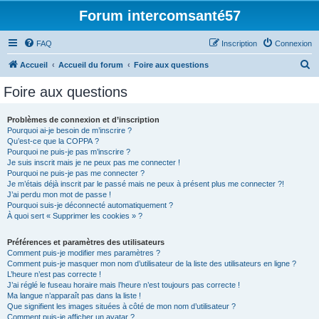
Forum intercomsanté57
FAQ
Inscription
Connexion
R
Accueil
Accueil du forum
Foire aux questions
e
Foire aux questions
c
h
Problèmes de connexion et d’inscription
Pourquoi ai-je besoin de m’inscrire ?
e
Qu’est-ce que la COPPA ?
r
Pourquoi ne puis-je pas m’inscrire ?
Je suis inscrit mais je ne peux pas me connecter !
c
Pourquoi ne puis-je pas me connecter ?
Je m’étais déjà inscrit par le passé mais ne peux à présent plus me connecter ?!
h
J’ai perdu mon mot de passe !
e
Pourquoi suis-je déconnecté automatiquement ?
À quoi sert « Supprimer les cookies » ?
r
Préférences et paramètres des utilisateurs
Comment puis-je modifier mes paramètres ?
Comment puis-je masquer mon nom d’utilisateur de la liste des utilisateurs en ligne ?
L’heure n’est pas correcte !
J’ai réglé le fuseau horaire mais l’heure n’est toujours pas correcte !
Ma langue n’apparaît pas dans la liste !
Que signifient les images situées à côté de mon nom d’utilisateur ?
Comment puis-je afficher un avatar ?