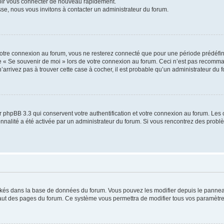
voir vous connecter de nouveau rapidement.
sse, nous vous invitons à contacter un administrateur du forum.
otre connexion au forum, vous ne resterez connecté que pour une période prédéfinie
se « Se souvenir de moi » lors de votre connexion au forum. Ceci n’est pas recomm
’arrivez pas à trouver cette case à cocher, il est probable qu’un administrateur du fo
 phpBB 3.3 qui conservent votre authentification et votre connexion au forum. Les 
tionnalité a été activée par un administrateur du forum. Si vous rencontrez des pro
ockés dans la base de données du forum. Vous pouvez les modifier depuis le panneau 
haut des pages du forum. Ce système vous permettra de modifier tous vos paramètre