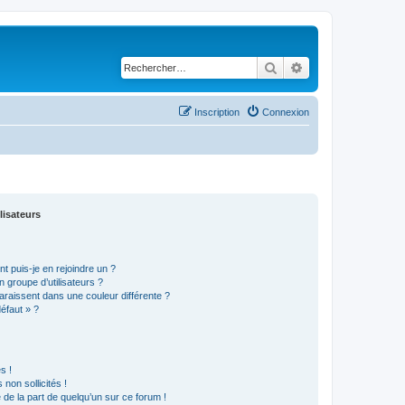
Rechercher
Recherche avancé
Inscription
Connexion
lisateurs
t puis-je en rejoindre un ?
 groupe d’utilisateurs ?
araissent dans une couleur différente ?
défaut » ?
s !
non sollicités !
e de la part de quelqu’un sur ce forum !