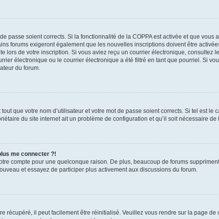
t de passe soient corrects. Si la fonctionnalité de la COPPA est activée et que vous 
ains forums exigeront également que les nouvelles inscriptions doivent être activée
te lors de votre inscription. Si vous aviez reçu un courrier électronique, consultez l
r électronique ou le courrier électronique a été filtré en tant que pourriel. Si vo
rateur du forum.
out que votre nom d’utilisateur et votre mot de passe soient corrects. Si tel est le
iétaire du site internet ait un problème de configuration et qu’il soit nécessaire de l
 plus me connecter ?!
votre compte pour une quelconque raison. De plus, beaucoup de forums suppriment pér
 nouveau et essayez de participer plus activement aux discussions du forum.
 récupéré, il peut facilement être réinitialisé. Veuillez vous rendre sur la page de