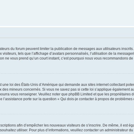
trateurs du forum peuvent limiter la publication de messages aux utilisateurs inscri
visiteurs, tels que l’affichage d’avatars personnalisés, l’utilisation de la messager
ription ne vous prend qu’un court instant, c’est pourquoi nous vous recommandons de l
t une loi des États-Unis d’Amérique qui demande aux sites internet collectant pot
 des mineurs concernés. Si vous ne savez pas si cette loi s’applique également au
 pourra vous renseigner. Veuillez noter que phpBB Limited et que les propriétaires
ue l’assistance porte sur la question « Qui dois-je contacter à propos de problèmes 
inscriptions afin d’empêcher les nouveaux visiteurs de s’inscrire. De même, il est é
s souhaitez utiliser. Pour plus d’informations, veuillez contacter un administrateur du