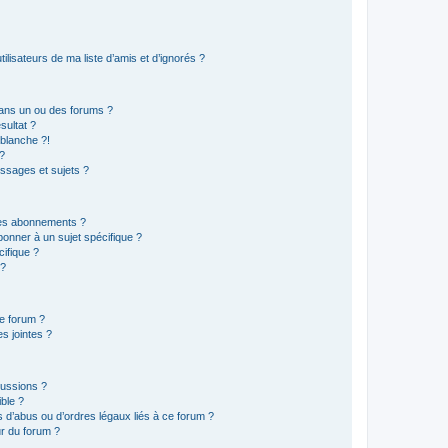
lisateurs de ma liste d’amis et d’ignorés ?
ans un ou des forums ?
sultat ?
blanche ?!
?
ssages et sujets ?
t les abonnements ?
onner à un sujet spécifique ?
ifique ?
 ?
ce forum ?
s jointes ?
cussions ?
ible ?
 d’abus ou d’ordres légaux liés à ce forum ?
r du forum ?