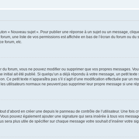
outon « Nouveau sujet ». Pour publier une réponse à un sujet ou un message, cliqu
 forum, une liste de vos permissions est affichée en bas de l’écran du forum ou du
ce forum, etc.
r du forum, vous ne pouvez modifier ou supprimer que vos propres messages. Vou
 initial ait été publié. Si quelqu’un a déjà répondu à votre message, un petit text
ion. Ce petit texte n’apparaîtra pas s’il s’agit d’une modification effectuée par un 
ue les utilisateurs normaux ne peuvent pas supprimer leur propre message si une ré
ut d’abord en créer une depuis le panneau de contrôle de l’utilisateur. Une fois c
ure. Vous pouvez également ajouter une signature qui sera insérée à tous vos mess
 vous sera plus utile de spécifier sur chaque message votre souhait d’insérer votre si