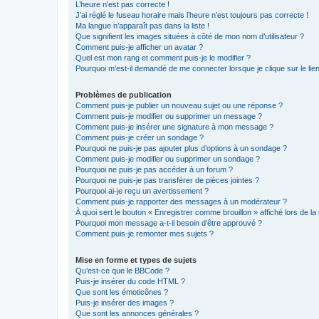
L’heure n’est pas correcte !
J’ai réglé le fuseau horaire mais l’heure n’est toujours pas correcte !
Ma langue n’apparaît pas dans la liste !
Que signifient les images situées à côté de mon nom d’utilisateur ?
Comment puis-je afficher un avatar ?
Quel est mon rang et comment puis-je le modifier ?
Pourquoi m’est-il demandé de me connecter lorsque je clique sur le lien 
Problèmes de publication
Comment puis-je publier un nouveau sujet ou une réponse ?
Comment puis-je modifier ou supprimer un message ?
Comment puis-je insérer une signature à mon message ?
Comment puis-je créer un sondage ?
Pourquoi ne puis-je pas ajouter plus d’options à un sondage ?
Comment puis-je modifier ou supprimer un sondage ?
Pourquoi ne puis-je pas accéder à un forum ?
Pourquoi ne puis-je pas transférer de pièces jointes ?
Pourquoi ai-je reçu un avertissement ?
Comment puis-je rapporter des messages à un modérateur ?
À quoi sert le bouton « Enregistrer comme brouillon » affiché lors de la 
Pourquoi mon message a-t-il besoin d’être approuvé ?
Comment puis-je remonter mes sujets ?
Mise en forme et types de sujets
Qu’est-ce que le BBCode ?
Puis-je insérer du code HTML ?
Que sont les émoticônes ?
Puis-je insérer des images ?
Que sont les annonces générales ?