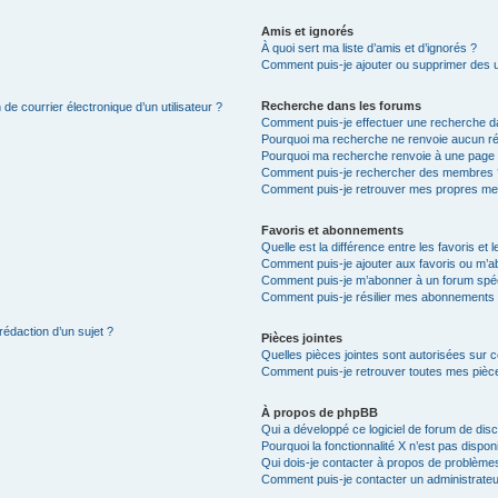
Amis et ignorés
À quoi sert ma liste d’amis et d’ignorés ?
Comment puis-je ajouter ou supprimer des uti
Recherche dans les forums
de courrier électronique d’un utilisateur ?
Comment puis-je effectuer une recherche d
Pourquoi ma recherche ne renvoie aucun ré
Pourquoi ma recherche renvoie à une page 
Comment puis-je rechercher des membres 
Comment puis-je retrouver mes propres me
Favoris et abonnements
Quelle est la différence entre les favoris e
Comment puis-je ajouter aux favoris ou m’ab
Comment puis-je m’abonner à un forum spéc
Comment puis-je résilier mes abonnements
rédaction d’un sujet ?
Pièces jointes
Quelles pièces jointes sont autorisées sur 
Comment puis-je retrouver toutes mes pièce
À propos de phpBB
Qui a développé ce logiciel de forum de dis
Pourquoi la fonctionnalité X n’est pas dispon
Qui dois-je contacter à propos de problèmes
Comment puis-je contacter un administrateu