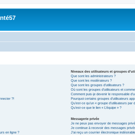
nté57
Niveaux des utilisateurs et groupes d’uti
Que sont les administrateurs ?
Que sont les modérateurs ?
Que sont les groupes d’utilisateurs ?
Où sont les groupes d’utilisateurs et commen
Comment puis-je devenir le responsable d’un
nnecter ?!
Pourquoi certains groupes d’utilisateurs app
Qu’est-ce qu’un « groupe d’utilisateurs par 
Qu’est-ce que le lien « L’équipe » ?
Messagerie privée
Je ne peux pas envoyer de messages privé
Je continue à recevoir des messages privés 
urs en ligne ?
J’ai reçu un courrier électronique indésirabl