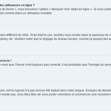
s utilisateurs en ligne ?
s du forum », vous trouverez l’option « Masquer mon statut en ligne ». Si vous activ
é comme étant un utilisateur invisible.
aire différent du vôtre. Si tel était le cas, veuillez vous rendre dans le panneau de co
ey, etc. Veuillez noter que le réglage du fuseau horaire, comme la plupart des autr
orrecte !
 mais que l’heure n’est toujours pas correcte, il est probable que l’horloge du serve
orum, soit le logiciel n’a pas encore été traduit dans votre langue. Essayez de deman
 n’existe pas, vous êtes libre de vous porter volontaire et commencer une nouvelle t