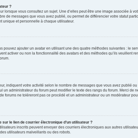
ateur ?
ur lorsque vous consultez un sujet. Une d’elles peut être une image associée à vo
mbre de messages que vous avez publié, ou permet de différencier votre statut parti
 unique et personnelle à chaque utilisateur.
ous pouvez ajouter un avatar en utilisant une des quatre méthodes suivantes : le serv
ent activer ou non la fonctionnalité des avatars et des méthodes qu’ils veuillent ren
forum.
ur, indiquent votre activité selon le nombre de messages que vous avez publié ou id
eul un administrateur du forum peut modifier le texte des rangs du forum. Merci de 
de forums ne toléreront pas ce procédé et un administrateur ou un modérateur pou
ur le lien de courrier électronique d’un utilisateur ?
s utilisateurs inscrits peuvent envoyer des courriers électroniques aux autres utili
es utilisateurs malveillants ou des robots.