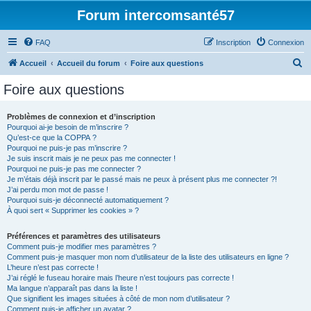
Forum intercomsanté57
FAQ
Inscription
Connexion
R
Accueil
Accueil du forum
Foire aux questions
e
Foire aux questions
c
h
Problèmes de connexion et d’inscription
Pourquoi ai-je besoin de m’inscrire ?
e
Qu’est-ce que la COPPA ?
r
Pourquoi ne puis-je pas m’inscrire ?
Je suis inscrit mais je ne peux pas me connecter !
c
Pourquoi ne puis-je pas me connecter ?
Je m’étais déjà inscrit par le passé mais ne peux à présent plus me connecter ?!
h
J’ai perdu mon mot de passe !
e
Pourquoi suis-je déconnecté automatiquement ?
À quoi sert « Supprimer les cookies » ?
r
Préférences et paramètres des utilisateurs
Comment puis-je modifier mes paramètres ?
Comment puis-je masquer mon nom d’utilisateur de la liste des utilisateurs en ligne ?
L’heure n’est pas correcte !
J’ai réglé le fuseau horaire mais l’heure n’est toujours pas correcte !
Ma langue n’apparaît pas dans la liste !
Que signifient les images situées à côté de mon nom d’utilisateur ?
Comment puis-je afficher un avatar ?