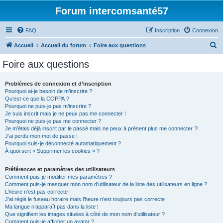
Forum intercomsanté57
FAQ
Inscription
Connexion
R
Accueil
Accueil du forum
Foire aux questions
e
Foire aux questions
c
h
Problèmes de connexion et d’inscription
Pourquoi ai-je besoin de m’inscrire ?
e
Qu’est-ce que la COPPA ?
r
Pourquoi ne puis-je pas m’inscrire ?
Je suis inscrit mais je ne peux pas me connecter !
c
Pourquoi ne puis-je pas me connecter ?
Je m’étais déjà inscrit par le passé mais ne peux à présent plus me connecter ?!
h
J’ai perdu mon mot de passe !
e
Pourquoi suis-je déconnecté automatiquement ?
À quoi sert « Supprimer les cookies » ?
r
Préférences et paramètres des utilisateurs
Comment puis-je modifier mes paramètres ?
Comment puis-je masquer mon nom d’utilisateur de la liste des utilisateurs en ligne ?
L’heure n’est pas correcte !
J’ai réglé le fuseau horaire mais l’heure n’est toujours pas correcte !
Ma langue n’apparaît pas dans la liste !
Que signifient les images situées à côté de mon nom d’utilisateur ?
Comment puis-je afficher un avatar ?